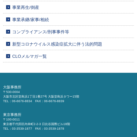
事業再生/倒産
事業承継/家事/相続
コンプライアンス/刑事事件等
新型コロナウイルス感染症拡大に伴う法的問題
CLOメルマガ一覧
大阪事務所
〒530-0004
大阪市北区堂島浜1丁目1番27号 大阪堂島浜タワー15階
TEL：06-6676-8834 FAX：06-6676-8839
東京事務所
〒100-0011
東京都千代田区内幸町2-2-3 日比谷国際ビル18階
TEL：03-3539-1877 FAX：03-3539-1878