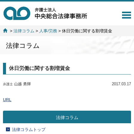
T
o
g
>
法律コラム
>
人事/労務
>
休日労働に関する割増賃金
g
l
法律コラム
e
n
a
v
休日労働に関する割増賃金
i
g
a
山越 勇輝
2017.03.17
弁護士
t
i
o
URL
n
法律コラム
法律コラムトップ