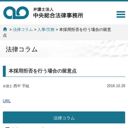
T
o
g
>
法律コラム
>
人事/労務
>
本採用拒否を行う場合の留意
g
点
l
e
法律コラム
n
a
v
i
本採用拒否を行う場合の留意点
g
a
t
西中 宇紘
2016.10.28
弁護士
i
o
n
URL
法律コラム