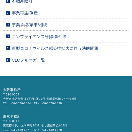
不動産取引
事業再生/倒産
事業承継/家事/相続
コンプライアンス/刑事事件等
新型コロナウイルス感染症拡大に伴う法的問題
CLOメルマガ一覧
大阪事務所
〒530-0004
大阪市北区堂島浜1丁目1番27号 大阪堂島浜タワー15階
TEL：06-6676-8834 FAX：06-6676-8839
東京事務所
〒100-0011
東京都千代田区内幸町2-2-3 日比谷国際ビル18階
TEL：03-3539-1877 FAX：03-3539-1878