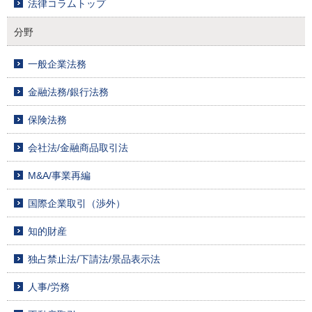
法律コラムトップ
分野
一般企業法務
金融法務/銀行法務
保険法務
会社法/金融商品取引法
M&A/事業再編
国際企業取引（渉外）
知的財産
独占禁止法/下請法/景品表示法
人事/労務