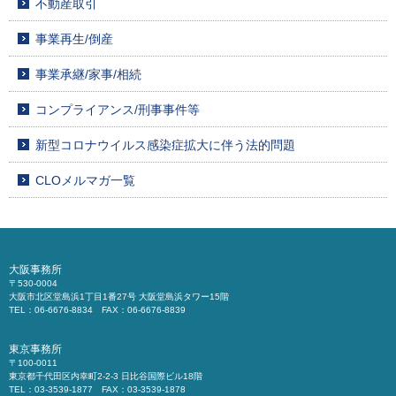
不動産取引
事業再生/倒産
事業承継/家事/相続
コンプライアンス/刑事事件等
新型コロナウイルス感染症拡大に伴う法的問題
CLOメルマガ一覧
大阪事務所
〒530-0004
大阪市北区堂島浜1丁目1番27号 大阪堂島浜タワー15階
TEL：06-6676-8834 FAX：06-6676-8839
東京事務所
〒100-0011
東京都千代田区内幸町2-2-3 日比谷国際ビル18階
TEL：03-3539-1877 FAX：03-3539-1878