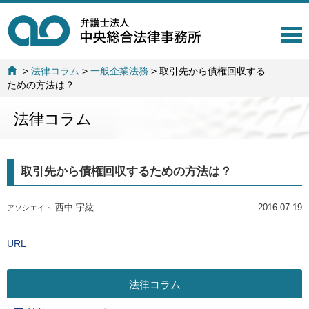
T
o
g
>
法律コラム
>
一般企業法務
>
取引先から債権回収する
g
ための方法は？
l
e
法律コラム
n
a
v
i
取引先から債権回収するための方法は？
g
a
t
西中 宇紘
2016.07.19
アソシエイト
i
o
n
URL
法律コラム