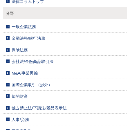
法律コラムトップ
分野
一般企業法務
金融法務/銀行法務
保険法務
会社法/金融商品取引法
M&A/事業再編
国際企業取引（渉外）
知的財産
独占禁止法/下請法/景品表示法
人事/労務