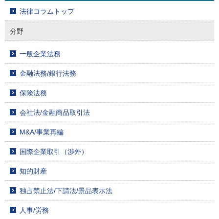
法律コラムトップ
分野
一般企業法務
金融法務/銀行法務
保険法務
会社法/金融商品取引法
M&A/事業再編
国際企業取引（渉外）
知的財産
独占禁止法/下請法/景品表示法
人事/労務