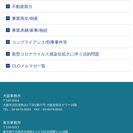
不動産取引
事業再生/倒産
事業承継/家事/相続
コンプライアンス/刑事事件等
新型コロナウイルス感染症拡大に伴う法的問題
CLOメルマガ一覧
大阪事務所
〒530-0004
大阪市北区堂島浜1丁目1番27号 大阪堂島浜タワー15階
TEL：06-6676-8834 FAX：06-6676-8839
東京事務所
〒100-0011
東京都千代田区内幸町2-2-3 日比谷国際ビル18階