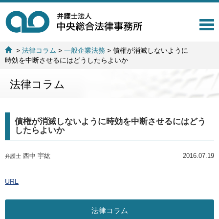
T
o
g
>
法律コラム
>
一般企業法務
>
債権が消滅しないように
g
時効を中断させるにはどうしたらよいか
l
e
法律コラム
n
a
v
i
債権が消滅しないように時効を中断させるにはどう
g
したらよいか
a
t
i
西中 宇紘
2016.07.19
弁護士
o
n
URL
法律コラム