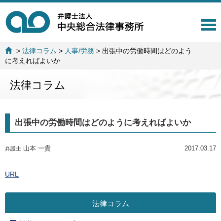
T
o
g
>
法律コラム
>
人事/労務
>
出張中の労働時間はどのよう
g
に考えればよいか
l
e
法律コラム
n
a
v
i
出張中の労働時間はどのように考えればよいか
g
a
t
山本 一貴
2017.03.17
弁護士
i
o
n
URL
法律コラム