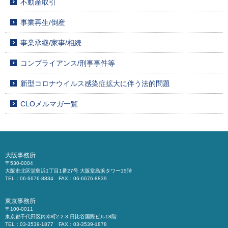
不動産取引
事業再生/倒産
事業承継/家事/相続
コンプライアンス/刑事事件等
新型コロナウイルス感染症拡大に伴う法的問題
CLOメルマガ一覧
大阪事務所
〒530-0004
大阪市北区堂島浜1丁目1番27号 大阪堂島浜タワー15階
TEL：06-6676-8834 FAX：06-6676-8839
東京事務所
〒100-0011
東京都千代田区内幸町2-2-3 日比谷国際ビル18階
TEL：03-3539-1877 FAX：03-3539-1878