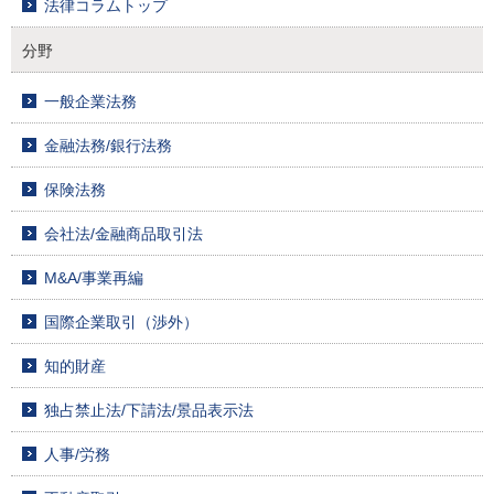
法律コラムトップ
分野
一般企業法務
金融法務/銀行法務
保険法務
会社法/金融商品取引法
M&A/事業再編
国際企業取引（渉外）
知的財産
独占禁止法/下請法/景品表示法
人事/労務