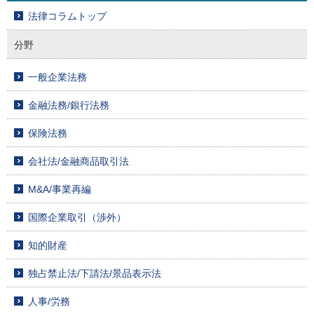
法律コラムトップ
分野
一般企業法務
金融法務/銀行法務
保険法務
会社法/金融商品取引法
M&A/事業再編
国際企業取引（渉外）
知的財産
独占禁止法/下請法/景品表示法
人事/労務