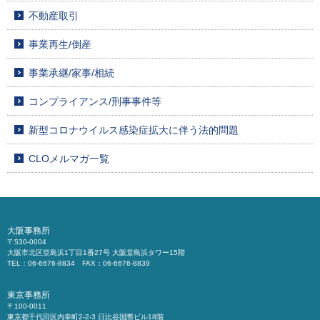
不動産取引
事業再生/倒産
事業承継/家事/相続
コンプライアンス/刑事事件等
新型コロナウイルス感染症拡大に伴う法的問題
CLOメルマガ一覧
大阪事務所
〒530-0004
大阪市北区堂島浜1丁目1番27号 大阪堂島浜タワー15階
TEL：06-6676-8834 FAX：06-6676-8839
東京事務所
〒100-0011
東京都千代田区内幸町2-2-3 日比谷国際ビル18階