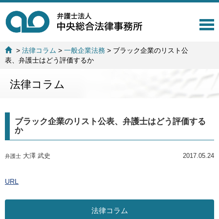
T
o
g
>
法律コラム
>
一般企業法務
>
ブラック企業のリスト公
g
表、弁護士はどう評価するか
l
e
法律コラム
n
a
v
i
ブラック企業のリスト公表、弁護士はどう評価する
g
か
a
t
i
大澤 武史
2017.05.24
弁護士
o
n
URL
法律コラム