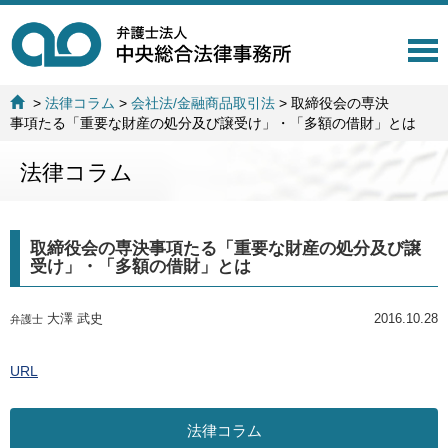
T
o
g
>
法律コラム
>
会社法/金融商品取引法
>
取締役会の専決
g
事項たる「重要な財産の処分及び譲受け」・「多額の借財」とは
l
e
法律コラム
n
a
v
i
取締役会の専決事項たる「重要な財産の処分及び譲
g
受け」・「多額の借財」とは
a
t
i
大澤 武史
2016.10.28
弁護士
o
n
URL
法律コラム