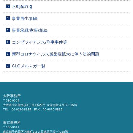
不動産取引
事業再生/倒産
事業承継/家事/相続
コンプライアンス/刑事事件等
新型コロナウイルス感染症拡大に伴う法的問題
CLOメルマガ一覧
大阪事務所
〒530-0004
大阪市北区堂島浜1丁目1番27号 大阪堂島浜タワー15階
TEL：06-6676-8834 FAX：06-6676-8839
東京事務所
〒100-0011
東京都千代田区内幸町2-2-3 日比谷国際ビル18階