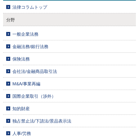
法律コラムトップ
分野
一般企業法務
金融法務/銀行法務
保険法務
会社法/金融商品取引法
M&A/事業再編
国際企業取引（渉外）
知的財産
独占禁止法/下請法/景品表示法
人事/労務