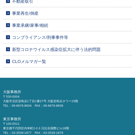
不動産取引
事業再生/倒産
事業承継/家事/相続
コンプライアンス/刑事事件等
新型コロナウイルス感染症拡大に伴う法的問題
CLOメルマガ一覧
大阪事務所
〒530-0004
大阪市北区堂島浜1丁目1番27号 大阪堂島浜タワー15階
TEL：06-6676-8834 FAX：06-6676-8839
東京事務所
〒100-0011
東京都千代田区内幸町2-2-3 日比谷国際ビル18階
TEL：03-3539-1877 FAX：03-3539-1878