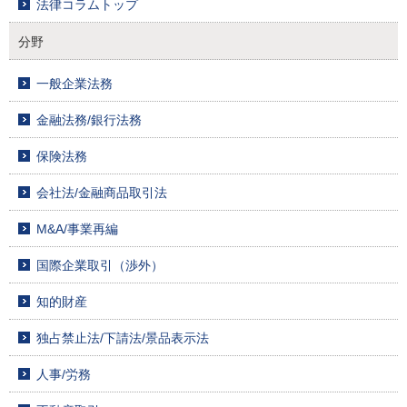
法律コラムトップ
分野
一般企業法務
金融法務/銀行法務
保険法務
会社法/金融商品取引法
M&A/事業再編
国際企業取引（渉外）
知的財産
独占禁止法/下請法/景品表示法
人事/労務