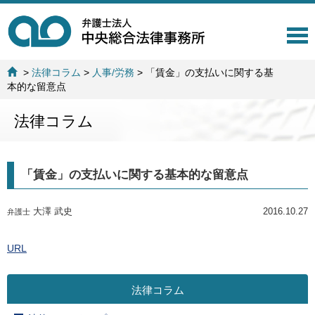
T
o
g
>
法律コラム
>
人事/労務
>
「賃金」の支払いに関する基
g
本的な留意点
l
e
法律コラム
n
a
v
i
「賃金」の支払いに関する基本的な留意点
g
a
t
大澤 武史
2016.10.27
弁護士
i
o
n
URL
法律コラム