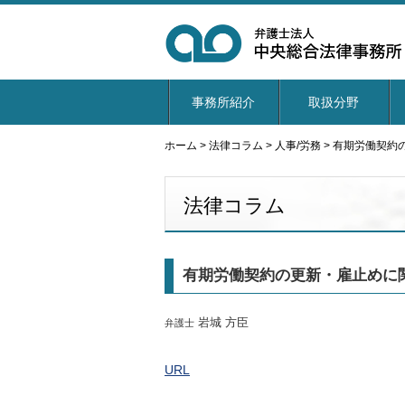
事務所紹介
取扱分野
ホーム
>
法律コラム
>
人事/労務
>
有期労働契約
法律コラム
有期労働契約の更新・雇止めに
岩城 方臣
弁護士
URL