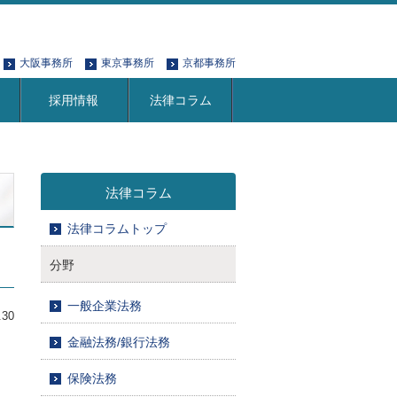
大阪事務所
東京事務所
京都事務所
採用情報
法律コラム
法律コラム
法律コラムトップ
分野
一般企業法務
.30
金融法務/銀行法務
保険法務