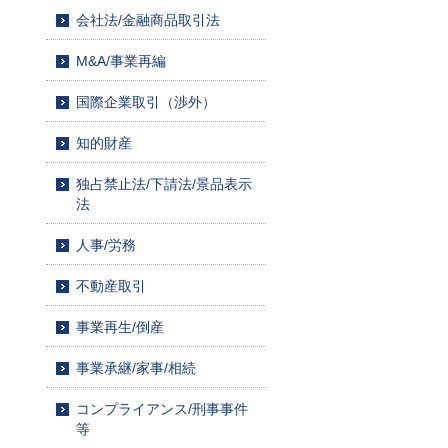
会社法/金融商品取引法
M&A/事業再編
国際企業取引（渉外）
知的財産
独占禁止法/下請法/景品表示
法
人事/労務
不動産取引
事業再生/倒産
事業承継/家事/相続
コンプライアンス/刑事事件
等