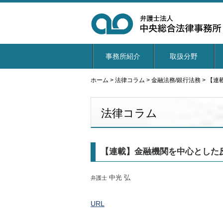
事務所紹介
取扱分野
ホーム
>
法律コラム
>
金融法務/銀行法務
>
【連
法律コラム
【連載】金融機関を中心とした
中光 弘
弁護士
URL