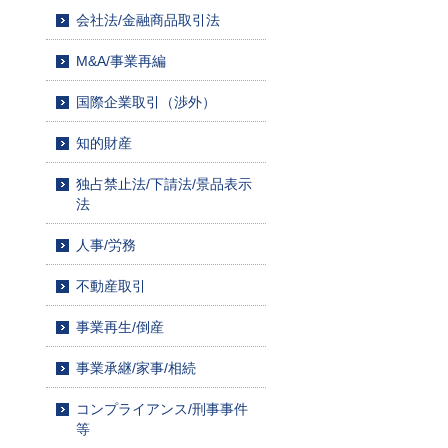
会社法/金融商品取引法
M&A/事業再編
国際企業取引（渉外）
知的財産
独占禁止法/下請法/景品表示
法
人事/労務
不動産取引
事業再生/倒産
事業承継/家事/相続
コンプライアンス/刑事事件
等