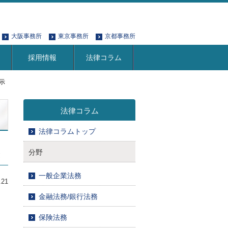
大阪事務所
東京事務所
京都事務所
採用情報
法律コラム
示
法律コラム
法律コラムトップ
分野
一般企業法務
.21
金融法務/銀行法務
保険法務