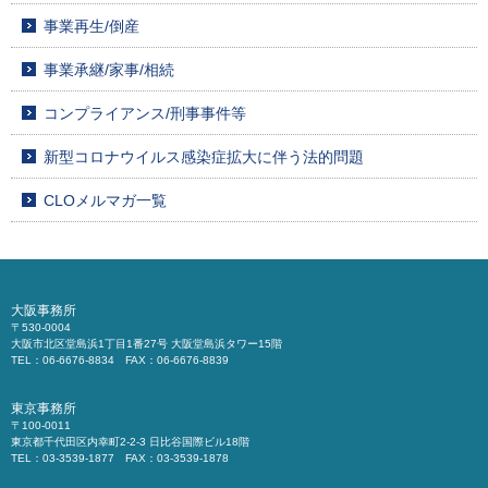
事業再生/倒産
事業承継/家事/相続
コンプライアンス/刑事事件等
新型コロナウイルス感染症拡大に伴う法的問題
CLOメルマガ一覧
大阪事務所
〒530-0004
大阪市北区堂島浜1丁目1番27号 大阪堂島浜タワー15階
TEL：06-6676-8834 FAX：06-6676-8839
東京事務所
〒100-0011
東京都千代田区内幸町2-2-3 日比谷国際ビル18階
TEL：03-3539-1877 FAX：03-3539-1878