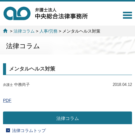
T
o
g
>
法律コラム
>
人事/労務
>
メンタルヘルス対策
g
l
法律コラム
e
n
a
v
メンタルヘルス対策
i
g
a
中務尚子
2018.04.12
弁護士
t
i
o
PDF
n
法律コラム
法律コラムトップ