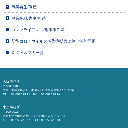
事業再生/倒産
事業承継/家事/相続
コンプライアンス/刑事事件等
新型コロナウイルス感染症拡大に伴う法的問題
CLOメルマガ一覧
大阪事務所
〒530-0004
大阪市北区堂島浜1丁目1番27号 大阪堂島浜タワー15階
TEL：06-6676-8834 FAX：06-6676-8839
東京事務所
〒100-0011
東京都千代田区内幸町2-2-3 日比谷国際ビル18階
TEL：03-3539-1877 FAX：03-3539-1878