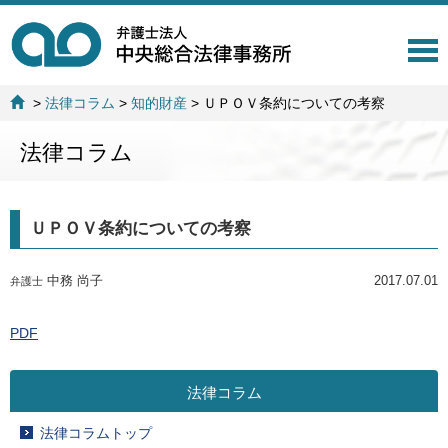
T
o
g
>
法律コラム
>
知的財産
>
ＵＰＯＶ条約についての考察
g
l
法律コラム
e
n
a
v
ＵＰＯＶ条約についての考察
i
g
a
中務 尚子
2017.07.01
弁護士
t
i
o
PDF
n
法律コラム
法律コラムトップ