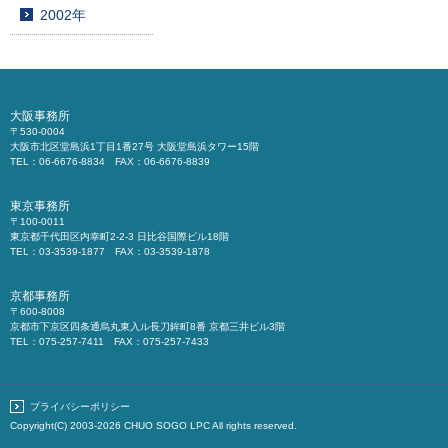
2002年
大阪事務所
〒530-0004
大阪市北区堂島浜1丁目1番27号 大阪堂島浜タワー15階
TEL：06-6676-8834 FAX：06-6676-8839
東京事務所
〒100-0011
東京都千代田区内幸町2-2-3 日比谷国際ビル18階
TEL：03-3539-1877 FAX：03-3539-1878
京都事務所
〒600-8008
京都市下京区四条通烏丸東入ル長刀鉾町8番 京都三井ビル3階
TEL：075-257-7411 FAX：075-257-7433
プライバシーポリシー
Copyright(C) 2003-2026
CHUO SOGO LPC
All rights reserved.