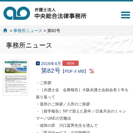
T
o
g
>
事務所ニュース
>
第82号
g
l
事務所ニュース
e
n
a
v
2016年4月
NEW
i
第82号
【PDF:4 MB】
g
a
・ご挨拶
t
・［弁護士会 会務報告］大阪弁護士会副会長１年を
i
o
振り返って
n
・退所のご挨拶／入所のご挨拶
・［留学報告］NYで迎えた新年／日進月歩のミャン
マー／UAEの労働法
・追悼の辞 川口冨男先生を偲んで
・「民泊サービス」の法的検討