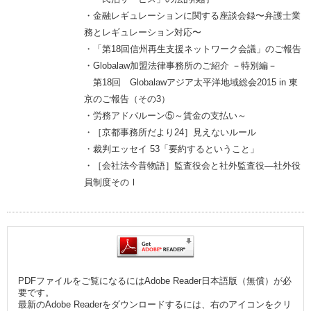
・金融レギュレーションに関する座談会録〜弁護士業
務とレギュレーション対応〜
・「第18回信州再生支援ネットワーク会議」のご報告
・Globalaw加盟法律事務所のご紹介 －特別編－
第18回 Globalawアジア太平洋地域総会2015 in 東
京のご報告（その3）
・労務アドバルーン⑤～賃金の支払い～
・［京都事務所だより24］見えないルール
・裁判エッセイ 53「要約するということ」
・［会社法今昔物語］監査役会と社外監査役―社外役
員制度そのⅠ
PDFファイルをご覧になるにはAdobe Reader日本語版（無償）が必
要です。
最新のAdobe Readerをダウンロードするには、右のアイコンをクリ