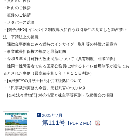
・入所のご挨拶
・出向のご挨拶
・復帰のご挨拶
・メタバース総論
・[競争法PG] インボイス制度導入に伴う取引条件の見直しと独占禁止
法・下請法上の留意
・課徴金事例集にみる近時のインサイダー取引等の特徴と留意点
・事業成長担保権の概要と最新動向
・令和５年４月施行の改正民法について（共有制度、相隣関係）
・性同一性障害者である国家公務員に対するトイレ使用制限が違法であ
るとされた事例（最高裁令和５年７月１１日判決）
・[元検察官の弁護士日記] 供述証拠について
・「民事裁判実務の今昔」元裁判官のつぶやき
・[会社法今昔物語] 対抗措置と株主平等原則・取締役会の権限
2023年7月
第111号
【PDF:2 MB】