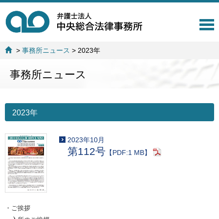
T
o
g
>
事務所ニュース
>
2023年
g
l
事務所ニュース
e
n
a
v
i
2023年
g
a
2023年10月
t
第112号
i
【PDF:1 MB】
o
n
・ご挨拶