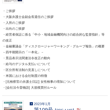
・ご挨拶
・大阪弁護士会副会長退任のご挨拶
・入所のご挨拶
・出向のご挨拶
・経営者保証に係る「中小・地域金融機関向けの総合的な監督指針」等
の改正
・金融審議会「ディスクロージャーワーキング・グループ報告」の概要
－四半期開示の「一本化」－
・景品表示法関連法令改正の動向
・給与のデジタル支払いについて
・区分所有法制の見直しについて
・米国における会社制度の特徴
・[元検察官の弁護士日記] 女性検事の増加について
・[会社法今昔物語] 大規模買付ルール
2023年1月
第109号