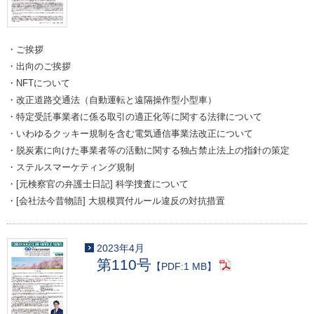
・ご挨拶
・出向のご挨拶
・NFTについて
・改正道路交通法（自動運転と遠隔操作型小型車）
・特定受託事業者に係る取引の適正化等に関する法律について
・いわゆるクッキー規制を含む電気通信事業法改正について
・脱炭素に向けた事業者等の活動に関する独占禁止法上の指針の策定
・ステルスマーケティング規制
・[元検察官の弁護士日記] 科学捜査について
・[会社法今昔物語] 大規模買付ルール違反の対抗措置
2023年4月
第110号
【PDF:1 MB】