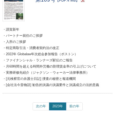
【PDF:4 MB】
・謹賀新年
・パートナー就任のご挨拶
・入所のご挨拶
・特定商取引法・消費者契約法の改正
・2022年 Globalaw年次総会参加報告（ボストン）
・ファイナンシャル・ランナーズ駅伝のご報告
・月60時間を超える時間外労働の割増賃金率の引上げについて
・実務研修先紹介（ジャクソン・ウォーカー法律事務所）
・[元検察官の弁護士日記] 捜査の秘密と報道機関
・[会社法今昔物語] 勧告的決議の決議要件と決議成立の法的意義
次の年
2023年
前の年