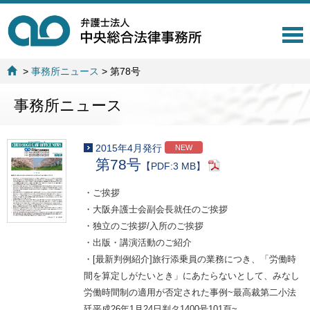
T
o
g
>
事務所ニュース
>
第78号
g
l
事務所ニュース
e
n
a
v
2015年4月発行
NEW
i
第78号
【PDF:3 MB】
g
a
・ご挨拶
t
・大阪弁護士会副会長就任のご挨拶
i
o
・独立のご挨拶/入所のご挨拶
n
・出版・講演活動のご紹介
・[最新判例紹介]旅行添乗員の業務につき、「労働時
間を算定しがたいとき」にあたらないとして、みなし
労働時間制の適用が否定された事例~最高裁第二小法
廷平成26年1月24日判タ1400号101頁~