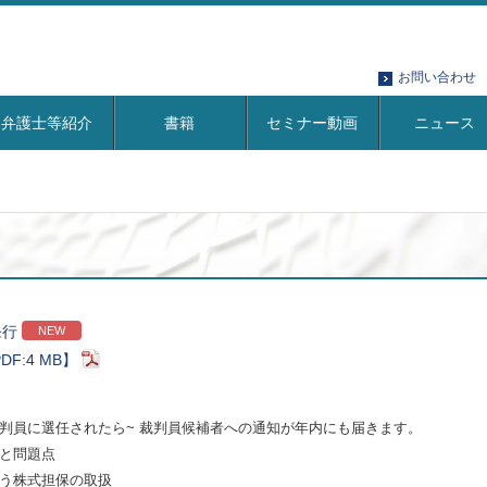
お問い合わせ
弁護士等紹介
書籍
セミナー動画
ニュース
発行
NEW
DF:4 MB】
判員に選任されたら~ 裁判員候補者への通知が年内にも届きます。
と問題点
う株式担保の取扱