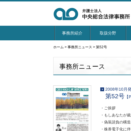
事務所紹介
取扱分野
ホーム
>
事務所ニュース
>
第52号
事務所ニュース
2008年10月
第52号
【P
・ご挨拶
・もしあなたが裁
・偽装請負の構造
・株券電子化に伴