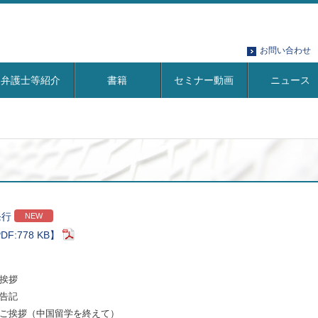
お問い合わせ
弁護士等紹介
書籍
セミナー動画
ニュース
発行
NEW
DF:778 KB】
挨拶
告記
ご挨拶（中国留学を終えて）