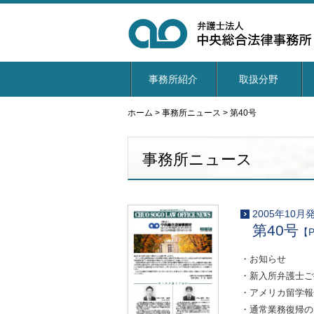
事務所紹介
取扱分野
ホーム
>
事務所ニュース
>
第40号
事務所ニュース
2005年10月
第40号
【P
・お知らせ
・新入所弁護士ご
・アメリカ留学報
・通常業務復帰の