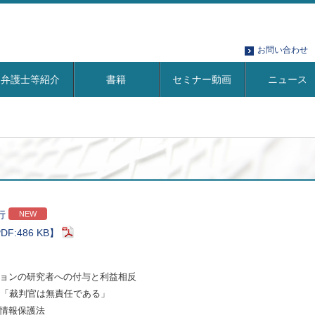
お問い合わせ
弁護士等紹介
書籍
セミナー動画
ニュース
行
NEW
DF:486 KB】
ョンの研究者への付与と利益相反
3「裁判官は無責任である」
情報保護法