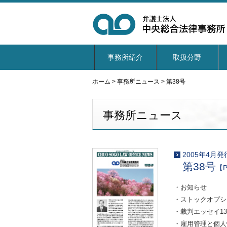
事務所紹介
取扱分野
ホーム
>
事務所ニュース
>
第38号
事務所ニュース
2005年4月発
第38号
【P
・お知らせ
・ストックオプシ
・裁判エッセイ1
・雇用管理と個人