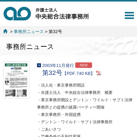
T
o
g
>
事務所ニュース
>
第32号
g
l
事務所ニュース
e
n
a
v
2003年11月発行
NEW
i
第32号
【PDF:740 KB】
g
a
・法人化・東京事務所開設
t
・弁護士法人 中央総合法律事務所 概要
i
o
・東京事務所開設とデントン・ワイルド・サプト法律
n
事務所との提携の披露パーティー開催
・東京事務所・外国提携
・デントン・ワイルド・サプト法律事務所
・ごあいさつ
・労働条件の不利益変更