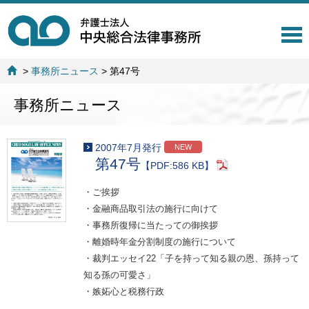
T
o
g
>
事務所ニュース
>
第47号
g
l
事務所ニュース
e
n
a
v
2007年7月発行
NEW
i
第47号
【PDF:586 KB】
g
a
・ご挨拶
t
・金融商品取引法の施行に向けて
i
o
・事務所復帰に当たっての御挨拶
n
・離婚時年金分割制度の施行について
・裁判エッセイ22「子を持って知る親の恩、孫持って
知る孫の可愛さ」
・嫉妬心と税務行政