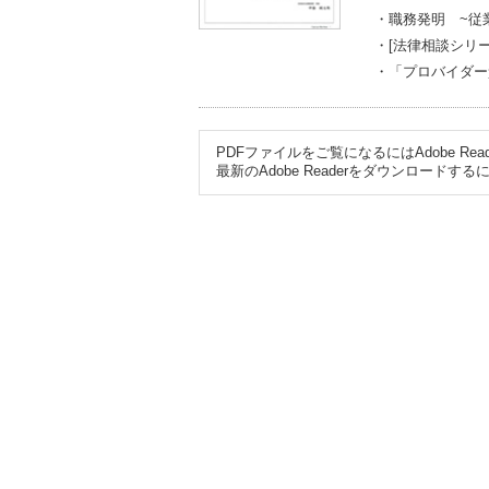
・職務発明 ~従
・[法律相談シリ
・「プロバイダー
PDFファイルをご覧になるにはAdobe R
最新のAdobe Readerをダウンロード