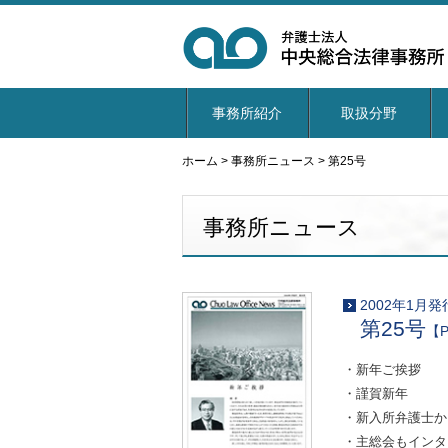
事務所紹介
取扱分野
ホーム
>
事務所ニュース
>
第25号
事務所ニュース
2002年1月発
第25号
【P
・新年ご挨拶
・謹賀新年
・新入所弁護士か
・主総会もインタ