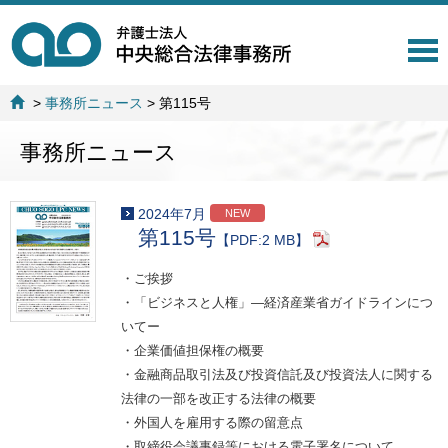
T
o
g
>
事務所ニュース
>
第115号
g
l
事務所ニュース
e
n
a
v
2024年7月
NEW
i
第115号
【PDF:2 MB】
g
a
・ご挨拶
t
・「ビジネスと人権」―経済産業省ガイドラインにつ
i
o
いてー
n
・企業価値担保権の概要
・金融商品取引法及び投資信託及び投資法人に関する
法律の一部を改正する法律の概要
・外国人を雇用する際の留意点
・取締役会議事録等における電子署名について