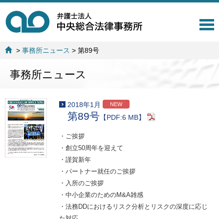
T
o
g
>
事務所ニュース
>
第89号
g
l
事務所ニュース
e
n
a
v
2018年1月
NEW
i
第89号
【PDF:6 MB】
g
a
・ご挨拶
t
・創立50周年を迎えて
i
o
・謹賀新年
n
・パートナー就任のご挨拶
・入所のご挨拶
・中小企業のためのM&A雑感
・法務DDにおけるリスク分析とリスクの深度に応じ
た対応