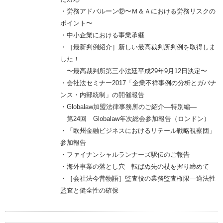
・労務アドバルーン⑫〜Ｍ＆Ａにおける労務リスクの
ポイント〜
・中小企業における事業承継
・［最新判例紹介］新しい最高裁判所判例を取得しま
した！
〜最高裁判所第三小法廷平成29年9月12日決定〜
・会社法セミナー2017「企業不祥事例の分析とガバナ
ンス・内部統制」の開催報告
・Globalaw加盟法律事務所のご紹介―特別編―
第24回 Globalaw年次総会参加報告（ロンドン）
・「欧州金融ビジネスにおけるリテール戦略視察団」
参加報告
・ファイナンシャルランナーズ駅伝のご報告
・海外事業の落とし穴 転ばぬ先の杖を握り締めて
・［会社法今昔物語］監査役の業務監査権限―適法性
監査と健全性の確保