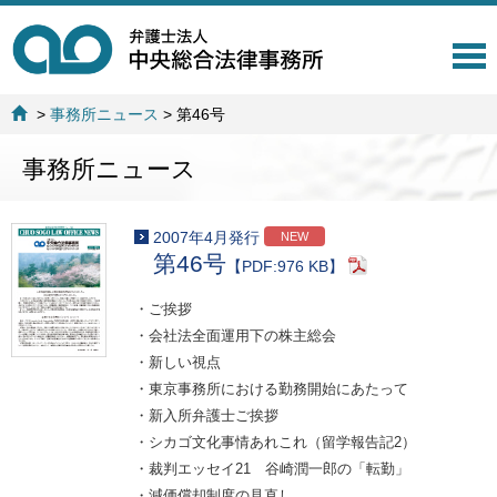
T
o
g
>
事務所ニュース
>
第46号
g
l
事務所ニュース
e
n
a
v
2007年4月発行
NEW
i
第46号
【PDF:976 KB】
g
a
・ご挨拶
t
・会社法全面運用下の株主総会
i
o
・新しい視点
n
・東京事務所における勤務開始にあたって
・新入所弁護士ご挨拶
・シカゴ文化事情あれこれ（留学報告記2）
・裁判エッセイ21 谷崎潤一郎の「転勤」
・減価償却制度の見直し