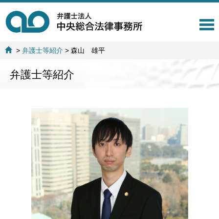
T
o
g
>
弁護士等紹介
>
森山 雄平
g
l
弁護士等紹介
e
n
a
v
i
g
a
t
i
o
n