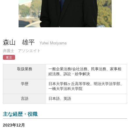
森山 雄平
Yuhei Moriyama
弁護士 アソシエイト
東京
取扱業務
一般企業法務/会社法務、民事法務、家事相
続法務、訴訟・紛争解決
学歴
日本大学鶴ヶ丘高等学校、明治大学法学部、
一橋大学法科大学院
言語
日本語、英語
主な経歴・役職
2023年12月