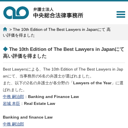
T
o
g
>
The 10th Edition of The Best Lawyers in Japanにて 高
g
い評価を得ました
l
e
n
◆
The 10th Edition of The Best Lawyers in Japanにて
a
高い評価を得ました
v
i
Best Lawyersによる、The 10th Edition of The Best Lawyers in Jap
g
anにて、当事務所の6名の弁護士が選ばれました。
a
t
また、以下の2名の弁護士が各分野の「
Lawyers of the Year
」に選
i
ばれました。
o
中務 嗣治郎
：
Banking and Finance Law
n
岩城 本臣
：
Real Estate Law
Banking and finance Law
中務 嗣治郎