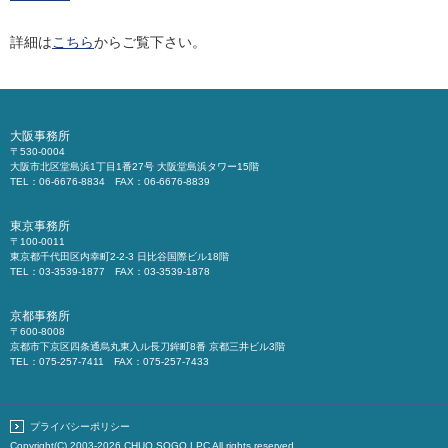
詳細は
こちら
からご覧下さい。
大阪事務所
〒530-0004
大阪市北区堂島浜1丁目1番27号 大阪堂島浜タワー15階
TEL：06-6676-8834 FAX：06-6676-8839
東京事務所
〒100-0011
東京都千代田区内幸町2-2-3 日比谷国際ビル18階
TEL：03-3539-1877 FAX：03-3539-1878
京都事務所
〒600-8008
京都市下京区四条通烏丸東入ル長刀鉾町8番 京都三井ビル3階
TEL：075-257-7411 FAX：075-257-7433
プライバシーポリシー
Copyright(C) 2003-2026
CHUO SOGO LPC
All rights reserved.