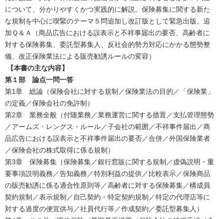
について、分かりやすくかつ実践的に解説。保険募集に関する新た
な規制を中心に喫緊のテーマ５問追加し改訂版として緊急出版。追
加Ｑ＆Ａ（商品広告における誤表示と不祥事届出の要否、高齢者に
対する保険募集、委託型募集人、反社会的勢力対応にかかる態勢整
備、改正保険業法による販売勧誘ルールの変容）
【本書の主な内容】
第１部 論点一問一答
第1章 総論（保険会社に対する規制／保険業法の目的／「保険業」
の定義／保険会社の免許制）
第2章 業務全般（付随業務／業務運営に関する措置／支払管理態勢
／アームズ・レングス・ルール／子会社の範囲／不祥事件届出／商
品広告における誤表示と不祥事件届出の要否／合併／外国保険業者
／保険会社の株式取得に係る規制）
第3章 保険募集（保険募集／銀行窓販に関する規制／虚偽説明・重
要事項説明義務／告知義務／特別利益の提供／比較表示／保険商品
の販売勧誘に係る適合性原則等／高齢者に対する保険募集／構成員
契約規制／表示規制／自己契約・特定契約規制／特定の代理店等に
対する過度の便宜供与／社員代行等／作成契約／委託型募集人）