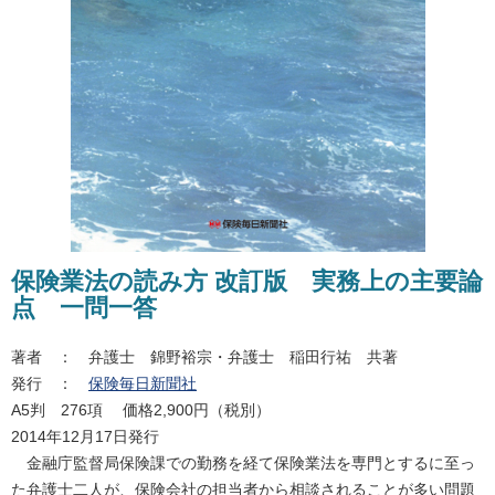
保険業法の読み方 改訂版 実務上の主要論
点 一問一答
著者 ： 弁護士 錦野裕宗・弁護士 稲田行祐 共著
発行 ：
保険毎日新聞社
A5判 276項 価格2,900円（税別）
2014年12月17日発行
金融庁監督局保険課での勤務を経て保険業法を専門とするに至っ
た弁護士二人が、保険会社の担当者から相談されることが多い問題