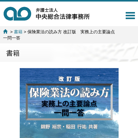
T
o
g
>
書籍
>
保険業法の読み方 改訂版 実務上の主要論点
g
一問一答
l
e
書籍
n
a
v
i
g
a
t
i
o
n