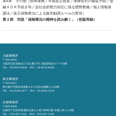
第4章 その他（団体保険／早期是正措置／保険会社の破綻手続／金
融ＡＤＲ手続き等／反社会的勢力対応に係る態勢整備／個人情報保
護法／改正保険業法による販売勧誘ルールの変容）
第２部 対談「保険業法の精神を読み解く」（初版再録）
大阪事務所
〒530-0004
大阪市北区堂島浜1丁目1番27号 大阪堂島浜タワー15階
TEL：06-6676-8834 FAX：06-6676-8839
東京事務所
〒100-0011
東京都千代田区内幸町2-2-3 日比谷国際ビル18階
TEL：03-3539-1877 FAX：03-3539-1878
京都事務所
〒600-8008
京都市下京区四条通烏丸東入ル長刀鉾町8番 京都三井ビル3階
TEL：075-257-7411 FAX：075-257-7433