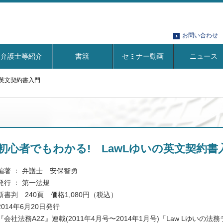
お問い合わせ
弁護士等紹介
書籍
セミナー動画
ニュース
の英文契約書入門
初心者でもわかる! LawLゆいの英文契約書
編著 ： 弁護士 安保智勇
発行 ： 第一法規
新書判 240頁 価格1,080円（税込）
2014年6月20日発行
『会社法務A2Z』連載(2011年4月号〜2014年1月号)「Law Lゆい