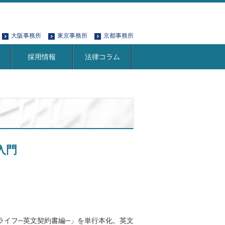
大阪事務所
東京事務所
京都事務所
採用情報
法律コラム
入門
の法務ライフ─英文契約書編─」を単行本化。英文