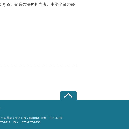
できる。企業の法務担当者、中堅企業の経
所
四条通烏丸東入ル長刀鉾町8番 京都三井ビル3階
57-7411 FAX：075-257-7433