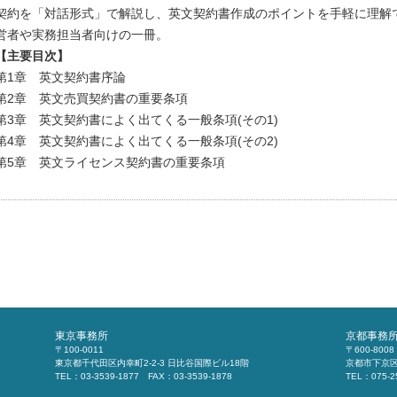
契約を「対話形式」で解説し、英文契約書作成のポイントを手軽に理解
営者や実務担当者向けの一冊。
【主要目次】
第1章 英文契約書序論
第2章 英文売買契約書の重要条項
第3章 英文契約書によく出てくる一般条項(その1)
第4章 英文契約書によく出てくる一般条項(その2)
第5章 英文ライセンス契約書の重要条項
東京事務所
京都事務
〒100-0011
〒600-8008
東京都千代田区内幸町2-2-3 日比谷国際ビル18階
京都市下京区
TEL：03-3539-1877 FAX：03-3539-1878
TEL：075-2