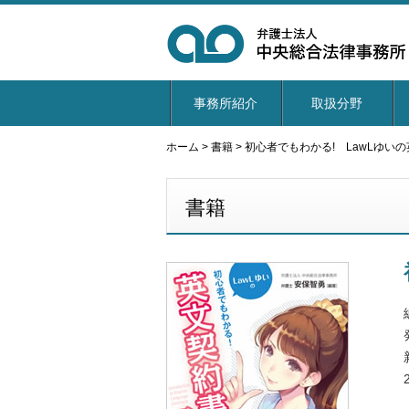
事務所紹介
取扱分野
ホーム
>
書籍
>
初心者でもわかる! LawLゆい
書籍