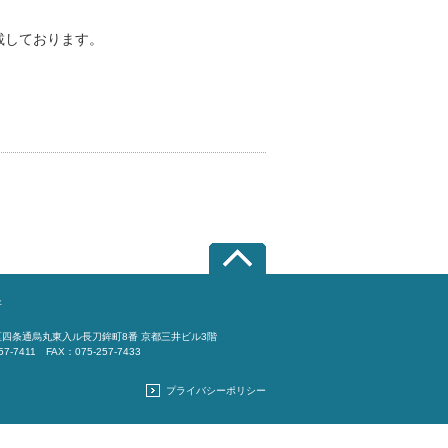
載しております。
所
四条通烏丸東入ル長刀鉾町8番 京都三井ビル3階
57-7411 FAX：075-257-7433
プライバシーポリシー