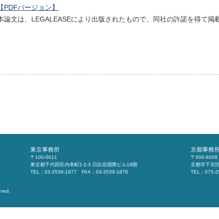
【PDFバージョン】
本論文は、LEGALEASEにより出版されたもので、同社の許諾を得て掲
東京事務所
京都事務
〒100-0011
〒600-8008
東京都千代田区内幸町2-2-3 日比谷国際ビル18階
京都市下京区
TEL：03-3539-1877 FAX：03-3539-1878
TEL：075-2
rved.