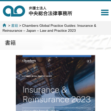
T
o
g
>
書籍
>
Chambers Global Practice Guides: Insurance &
g
Reinsurance – Japan – Law and Practice 2023
l
e
書籍
n
a
v
i
g
a
t
i
o
n