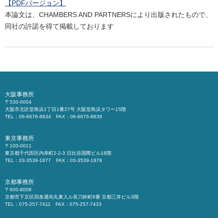
【PDFバージョン】
本論文は、CHAMBERS AND PARTNERSにより出版されたもので、
同社の許諾を得て掲載しております
大阪事務所
〒530-0004
大阪市北区堂島浜1丁目1番27号 大阪堂島浜タワー15階
TEL：06-6676-8834 FAX：06-6676-8839
東京事務所
〒100-0011
東京都千代田区内幸町2-2-3 日比谷国際ビル18階
TEL：03-3539-1877 FAX：03-3539-1878
京都事務所
〒600-8008
京都市下京区四条通烏丸東入ル長刀鉾町8番 京都三井ビル3階
TEL：075-257-7411 FAX：075-257-7433