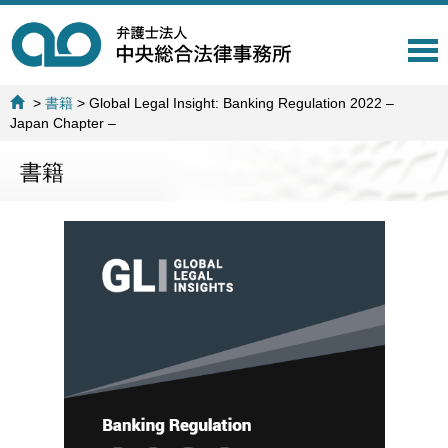
T
o
g
>
書籍
>
Global Legal Insight: Banking Regulation 2022 –
g
Japan Chapter –
l
e
書籍
n
a
v
i
g
a
t
i
o
n