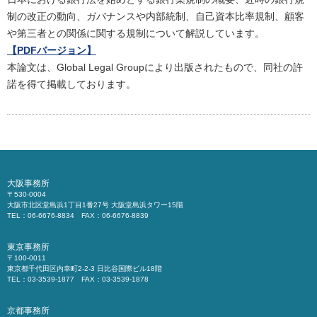
制の改正の動向、ガバナンスや内部統制、自己資本比率規制、顧客
や第三者との関係に関する規制について解説しています。
【PDFバージョン】
本論文は、Global Legal Groupにより出版されたもので、同社の許
諾を得て掲載しております。
大阪事務所
〒530-0004
大阪市北区堂島浜1丁目1番27号 大阪堂島浜タワー15階
TEL：06-6676-8834 FAX：06-6676-8839
東京事務所
〒100-0011
東京都千代田区内幸町2-2-3 日比谷国際ビル18階
TEL：03-3539-1877 FAX：03-3539-1878
京都事務所