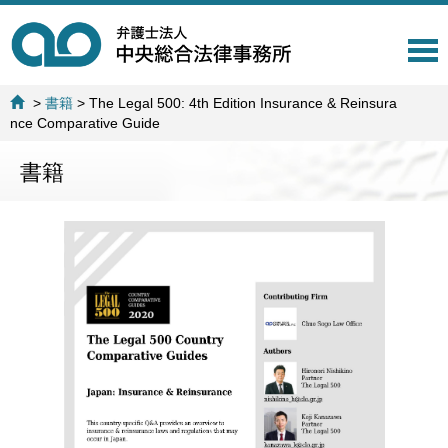
T
o
g
>
書籍
>
The Legal 500: 4th Edition Insurance & Reinsura
g
nce Comparative Guide
l
e
書籍
n
a
v
i
g
a
t
i
o
n