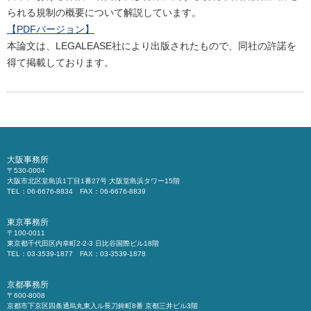
られる規制の概要について解説しています。
【PDFバージョン】
本論文は、LEGALEASE社により出版されたもので、同社の許諾を
得て掲載しております。
大阪事務所
〒530-0004
大阪市北区堂島浜1丁目1番27号 大阪堂島浜タワー15階
TEL：06-6676-8834 FAX：06-6676-8839
東京事務所
〒100-0011
東京都千代田区内幸町2-2-3 日比谷国際ビル18階
TEL：03-3539-1877 FAX：03-3539-1878
京都事務所
〒600-8008
京都市下京区四条通烏丸東入ル長刀鉾町8番 京都三井ビル3階