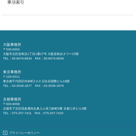
事項索引
大阪事務所
〒530-0004
大阪市北区堂島浜1丁目1番27号 大阪堂島浜タワー15階
TEL：06-6676-8834 FAX：06-6676-8839
東京事務所
〒100-0011
東京都千代田区内幸町2-2-3 日比谷国際ビル18階
TEL：03-3539-1877 FAX：03-3539-1878
京都事務所
〒600-8008
京都市下京区四条通烏丸東入ル長刀鉾町8番 京都三井ビル3階
TEL：075-257-7411 FAX：075-257-7433
プライバシーポリシー