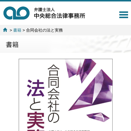
T
o
g
>
書籍
>
合同会社の法と実務
g
l
書籍
e
n
a
v
i
g
a
t
i
o
n