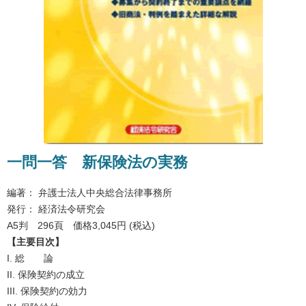
一問一答 新保険法の実務
編著： 弁護士法人中央総合法律事務所
発行： 経済法令研究会
A5判 296頁 価格3,045円 (税込)
【主要目次】
I. 総 論
II. 保険契約の成立
III. 保険契約の効力