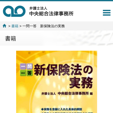
T
o
g
>
書籍
>
一問一答 新保険法の実務
g
l
書籍
e
n
a
v
i
g
a
t
i
o
n