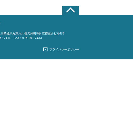
所
四条通烏丸東入ル長刀鉾町8番 京都三井ビル3階
57-7411 FAX：075-257-7433
プライバシーポリシー