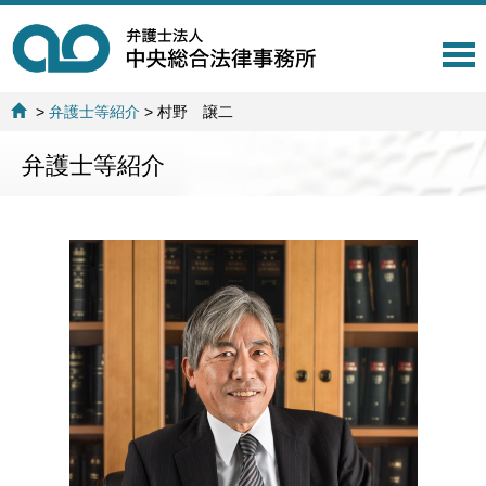
T
o
g
>
弁護士等紹介
>
村野 譲二
g
l
弁護士等紹介
e
n
a
v
i
g
a
t
i
o
n