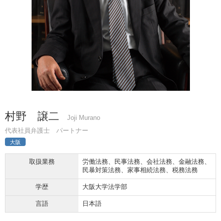
村野 譲二
Joji Murano
代表社員弁護士 パートナー
大阪
取扱業務
労働法務、民事法務、会社法務、金融法務、
民暴対策法務、家事相続法務、税務法務
学歴
大阪大学法学部
言語
日本語