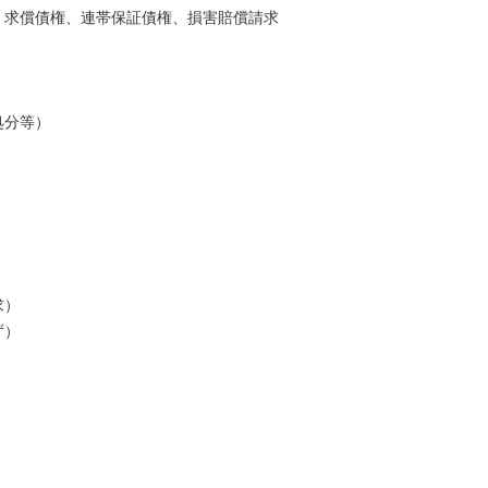
、求償債権、連帯保証債権、損害賠償請求
処分等）
求）
ず）