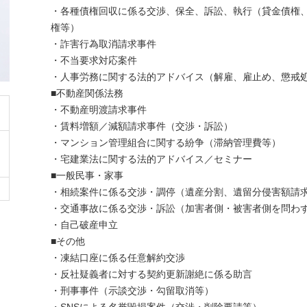
・各種債権回収に係る交渉、保全、訴訟、執行（貸金債権
権等）
・詐害行為取消請求事件
・不当要求対応案件
・人事労務に関する法的アドバイス（解雇、雇止め、懲戒
■不動産関係法務
・不動産明渡請求事件
・賃料増額／減額請求事件（交渉・訴訟）
・マンション管理組合に関する紛争（滞納管理費等）
・宅建業法に関する法的アドバイス／セミナー
■一般民事・家事
・相続案件に係る交渉・調停（遺産分割、遺留分侵害額請
・交通事故に係る交渉・訴訟（加害者側・被害者側を問わ
・自己破産申立
■その他
・凍結口座に係る任意解約交渉
・反社疑義者に対する契約更新謝絶に係る助言
・刑事事件（示談交渉・勾留取消等）