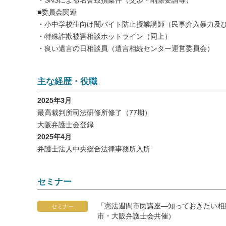
・SNSによる名誉毀損案件（交渉・削除要請等）
■委員会関連
・小中学校生向け闇バイト防止授業講師（民事介入暴力及
・特殊詐欺被害相談ホットライン（同上）
・良い遺言の日相談員（遺言相続センター運営委員会）
主な経歴・役職
2025年3月
最高裁判所司法研修所修了（77期）
大阪弁護士会登録
2025年4月
弁護士法人中央総合法律事務所入所
セミナー
「憲法週間市民講座―知っておきたい相続
セミナー
市・大阪弁護士会共催）