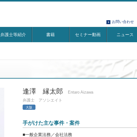
お問い合わせ
弁護士等紹介
書籍
セミナー動画
ニュース
逢澤 縁太郎
Entaro Aizawa
弁護士 アソシエイト
大阪
手がけた主な事件・案件
■一般企業法務／会社法務