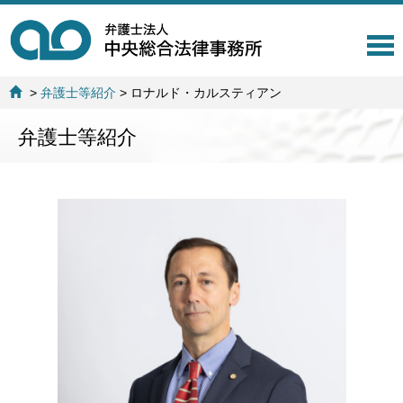
T
o
g
>
弁護士等紹介
>
ロナルド・カルスティアン
g
l
弁護士等紹介
e
n
a
v
i
g
a
t
i
o
n