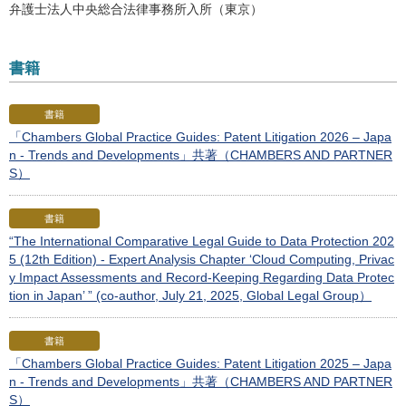
弁護士法人中央総合法律事務所入所（東京）
書籍
書籍
「Chambers Global Practice Guides: Patent Litigation 2026 – Japa
n - Trends and Developments」共著（CHAMBERS AND PARTNER
S）
書籍
“The International Comparative Legal Guide to Data Protection 202
5 (12th Edition) - Expert Analysis Chapter ‘Cloud Computing, Privac
y Impact Assessments and Record-Keeping Regarding Data Protec
tion in Japan’ ” (co-author, July 21, 2025, Global Legal Group）
書籍
「Chambers Global Practice Guides: Patent Litigation 2025 – Japa
n - Trends and Developments」共著（CHAMBERS AND PARTNER
S）