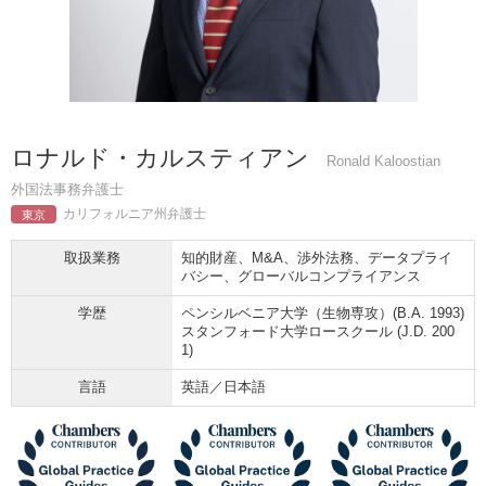
ロナルド・カルスティアン
Ronald Kaloostian
外国法事務弁護士
カリフォルニア州弁護士
東京
取扱業務
知的財産、M&A、渉外法務、データプライ
バシー、グローバルコンプライアンス
学歴
ペンシルベニア大学（生物専攻）(B.A. 1993)
スタンフォード大学ロースクール (J.D. 200
1)
言語
英語／日本語