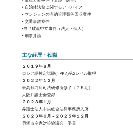
• 遺産分割事件（交渉・調停）
• 自治体法務に関するアドバイス
• マンションの滞納管理費等回収案件
• 交通事故案件
•自己破産申立事件（法人・個人）
• 刑事弁護
主な経歴・役職
２０１９年８月
ロシア語検定試験(ТРКИ)第2レベル取得
２０２２年１２月
最高裁判所司法研修所修了（７５期）
大阪弁護士会登録
２０２３年１月
弁護士法人中央総合法律事務所入所
２０２３年６月～２０２５年１２月
貝塚市空家対策協議会 委員