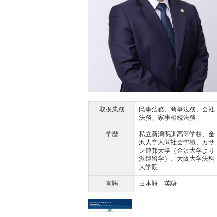
取扱業務
民事法務、商事法務、会社
法務、家事相続法務
学歴
私立新潟明訓高等学校、金
沢大学人間社会学域、カザ
ン連邦大学（金沢大学より
派遣留学）、大阪大学法科
大学院
言語
日本語、英語