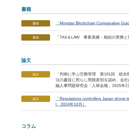
書籍
「Mondaq Blockchain Comparativ
書籍
「TAX＆LAW 事業承継・相続の実務
書籍
論文
「判例に学ぶ労務管理 第181回 総
論文
法の趣旨に照らし間接差別を認め、会社
融人事問題研究会「人研会報」2025年2
「Regulations controlling Japan dro
論文
l、2024年10月）
コラム