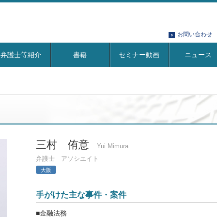
お問い合わせ
弁護士等紹介
書籍
セミナー動画
ニュース
三村 侑意
Yui Mimura
弁護士 アソシエイト
大阪
手がけた主な事件・案件
■金融法務