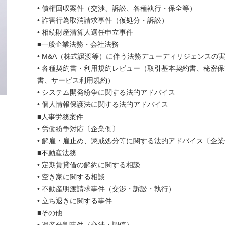
• 債権回収案件（交渉、訴訟、各種執行・保全等）
• 詐害行為取消請求事件（仮処分・訴訟）
• 相続財産清算人選任申立事件
■一般企業法務・会社法務
• M&A（株式譲渡等）に伴う法務デューディリジェンスの
• 各種契約書・利用規約レビュー（取引基本契約書、秘密
書、サービス利用規約）
• システム開発紛争に関する法的アドバイス
• 個人情報保護法に関する法的アドバイス
■人事労務案件
• 労働紛争対応〔企業側〕
• 解雇・雇止め、懲戒処分等に関する法的アドバイス〔企
■不動産法務
• 定期賃貸借の解約に関する相談
• 空き家に関する相談
• 不動産明渡請求事件（交渉・訴訟・執行）
• 立ち退きに関する事件
■その他