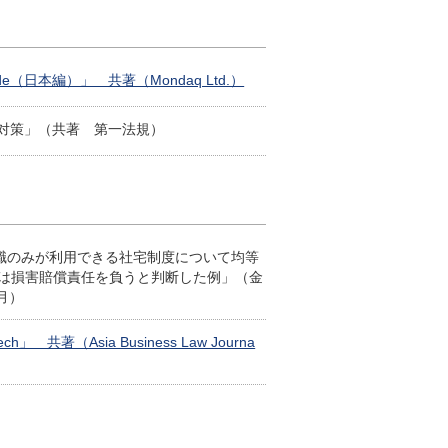
e Guide（日本編）」 共著（Mondaq Ltd.）
と対策」（共著 第一法規）
合職のみが利用できる社宅制度について均等
は損害賠償責任を負うと判断した例」（金
月）
ne-tech」 共著（Asia Business Law Journa