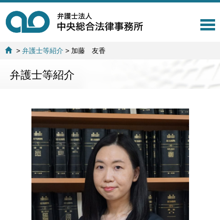
T
o
g
>
弁護士等紹介
>
加藤 友香
g
l
弁護士等紹介
e
n
a
v
i
g
a
t
i
o
n