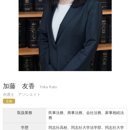
加藤 友香
Yuka Kato
弁護士 アソシエイト
京都
取扱業務
民事法務、商事法務、会社法務、家事相続法
務
学歴
同志社高校、同志社大学法学部、同志社大学