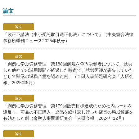
論文
論文
「改正下請法（中小受託取引適正化法）について」（中央総合法律
事務所季刊ニュース2025年秋号）
論文
「判例に学ぶ労務管理 第188回解雇を争う労働者について、就労
した他社での試用期間が経過した時点で、就労医師が喪失していた
として黙示の退職合意を認めた例」（金融人事問題研究会「人研会
報」2025年9月）
論文
「判例に学ぶ労務管理 第179回販売目標達成のため社内ルールを
違反し、商品の不正購入・返品を繰り返し行った店長の懲戒解雇を
有効とした例（金融人事問題研究会「人研会報」2024年12月）
論文