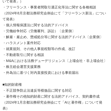
いて発表」）
・フリーランス・事業者間取引適正化等法に関する各種相談
（2024年8月京都法務研究会例会にて「フリーランス新法」につい
て発表）
・個人情報保護法に関する法的アドバイス
・労働紛争対応（労働審判、訴訟）〔企業側〕
・解雇・雇止め、懲戒処分等に関する法的アドバイス〔企業側〕
・ハラスメント案件対応
・就業規則、その他人事規程類等の作成、改訂
・不動産取引に関する相談
・M&Aにおける法務デューデリジェンス〔上場会社・非上場会社〕
・株主総会運営支援業務
・外為法に基づく対内直接投資における事前届出
■知的財産権
・不正競争防止法違反等模倣品に関する対応
・著作権その他知的財産に関する法的アドバイス、契約書作成
（2024年1月京都法務研究会例会にて「AIと著作権」について発
表）