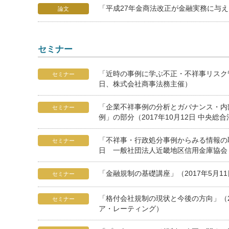
「平成27年金商法改正が金融実務に与え
論文
セミナー
「近時の事例に学ぶ不正・不祥事リスク管理
セミナー
日、株式会社商事法務主催）
「企業不祥事例の分析とガバナンス・内
セミナー
例」の部分（2017年10月12日 中央総
「不祥事・行政処分事例からみる情報の取
セミナー
日 一般社団法人近畿地区信用金庫協会
「金融規制の基礎講座」（2017年5月1
セミナー
「格付会社規制の現状と今後の方向」（2
セミナー
ア・レーティング）