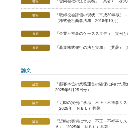
「合同会社の法と実務」（共著）（株式会
書籍
「取締役会評価の現状（平成30年版）
書籍
（株式会社商事法務 2018年10月）
「企業不祥事のケーススタディ 実例と裁
書籍
「募集株式発行の法と実務」（共著）（株
書籍
論文
「顧客本位の業務運営の確保に向けた取
論文
2025年6月25日号）
『近時の実例に学ぶ 不正・不祥事リス
論文
（2025年、ＮＢＬ）共著
『近時の実例に学ぶ 不正・不祥事リス
論文
え』（2025年、ＮＢＬ）共著