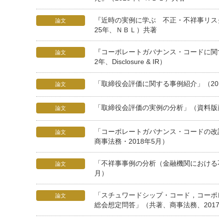
『近時の実例に学ぶ 不正・不祥事リス
論文
25年、ＮＢＬ）共著
『コーポレートガバナンス・コードに関
論文
2年、Disclosure & IR）
「取締役会評価に関する事例紹介」（2019年、D
論文
「取締役会評価の実例の分析」（資料版商
論文
「コーポレートガバナンス・コードの改
論文
商事法務・2018年5月）
「不祥事事例の分析（金融機関における不
論文
月）
「スチュワードシップ・コード，コーポ
論文
総会想定問答」（共著、商事法務、201