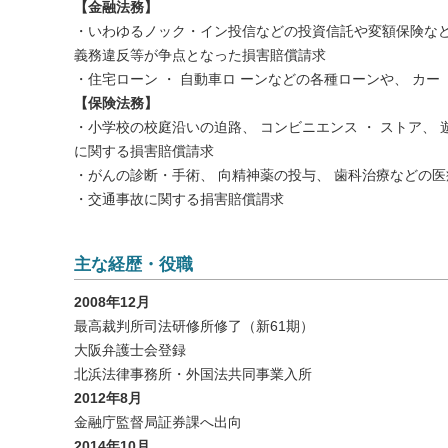
【金融法務】
・いわゆるノック・イン投信などの投資信託や変額保険な
義務違反等が争点となった損害賠償請求
・住宅ローン ・ 自動車ロ ーンなどの各種ローンや、 カー
【保険法務】
・小学校の校庭沿いの迫路、 コンビニエンス ・ ストア、
に関する損害賠償請求
・がんの診断・手術、 向精神薬の投与、 歯科治療などの
・交通事故に関する捐害賠償謂求
主な経歴・役職
2008年12月
最高裁判所司法研修所修了（新61期）
大阪弁護士会登録
北浜法律事務所・外国法共同事業入所
2012年8月
金融庁監督局証券課へ出向
2014年10月