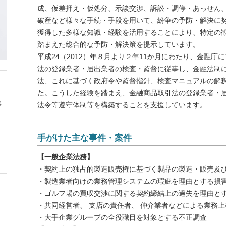
成、仮差押え・仮処分、示談交渉、訴訟・調停・あっせん
破産など様々な手続・手段を用いて、紛争の予防・解決に
獲得した多様な知識・経験を活用することにより、特定の
踏まえた総合的な予防・解決策を提示しています。
平成24（2012）年８月より２年11か月にわたり、金融
法の登録業者・届出業者の検査・監督に従事し、金融法制
法、これに基づく政府令や監督指針、検査マニュアルの解
た。こうした経験を踏まえ、金融商品取引法の登録業者・
事
法令等遵守体制等を構築することを支援しています。
手がけた主な事件・案件
【一般企業法務】
・契約上の独占的製造販売権に基づく製品の製造・販売及
・製造業者向けの業務管理システムの瑕疵を理由とする損
・ゴルフ場の買収交渉に関する契約締結上の過失を理由と
・共同経営者、 支店の責任者、 仲介業者などによる業務
・大手企業グループの全役職目を対象とする不正調査