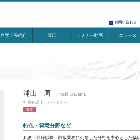
お問い合わせ
弁護士等紹介
書籍
セミナー動画
ニュース
浦山 周
Hiroshi Urayama
社員弁護士 パートナー
東京
特色・得意分野など
弁護士登録以降、取扱業務に列挙した分野を中心とした幅