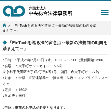
T
o
g
>
「FinTechを巡る法的留意点～最新の法規制の動向を踏
g
まえて～」
l
e
n
◆
「FinTechを巡る法的留意点～最新の法規制の動向を
a
踏まえて～」
v
i
○日時 : 平成28年7月13日（水）13:30～17:00 （受付開始13:00）
g
○会場 ：大手町サンスカイルームA室
a
t
東京都千代田区大手町2丁目6番1号 朝日生命大手町ビル27階
i
○対象 ：金融・IT関連業務のご担当者、法務・コンプライアンスの
o
方々
n
○定員 ：160名
○参加費：無料
○申込：事前のお申込が必要となります。