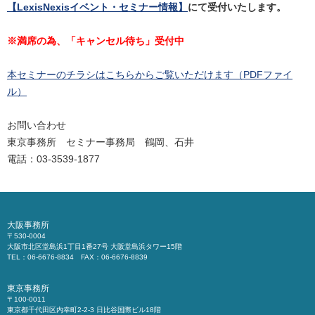
【LexisNexisイベント・セミナー情報】
にて受付いたします。
※満席の為、「キャンセル待ち」受付中
本セミナーのチラシはこちらからご覧いただけます（PDFファイ
ル）
お問い合わせ
東京事務所 セミナー事務局 鶴岡、石井
電話：03-3539-1877
大阪事務所
〒530-0004
大阪市北区堂島浜1丁目1番27号 大阪堂島浜タワー15階
TEL：06-6676-8834 FAX：06-6676-8839
東京事務所
〒100-0011
東京都千代田区内幸町2-2-3 日比谷国際ビル18階